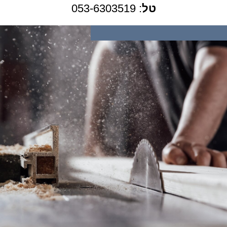
טל
:
053-6303519