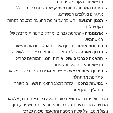
הבישול ודינמיקה משפחתית.
בחינת המרחב
- ניתוח מעמיק של השטח הקיים, כולל
אתגרים ואילוצים אפשריים.
תכנון התנועה
- חשיבה על זרימת התנועה במטבח לנוחות
מקסימלית.
ארגונומיה
- התאמת גבהים ומרחקים לנוחות מרבית של
המשתמש.
פתרונות אחסון
- תכנון מערכות אחסון חכמות ונגישות.
תכנון תאורה
- שילוב תאורה שתתאים לצרכים ולאווירה.
התאמה לצרכי בישול ואירוח
-תכנון המותאם להרגלי
הבישול והאירוח של המשפחה.
פתרון בעיות מראש
- צפיית אתגרים היכולים לצוץ ומציאת
פתרונות מהתחלה.
גמישות בתכנון
- יכולת לבצע התאמות ושינויים לאורך
התהליך בזמן אמת.
תכנון מוקפד מביא תוצאה סופית שלא רק נראת נהדר, אלא גם
מבטיחה מטבח עובד בצורה מושלמת עבור המשפחה, תוך
ניצול מיטבי של שטח המטבח והתאמה מלאה לצרכי